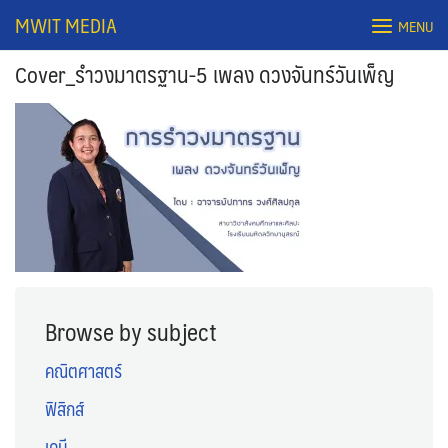
Skip
MWIT MEDIA
MENU
to
content
Cover_รำวงมาตรฐาน-5 เพลง ดวงจันทร์วันเพ็ญ
Search
for:
Browse by subject
คณิตศาสตร์
ฟิสิกส์
เคมี