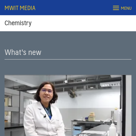
Skip
MWIT MEDIA
MENU
to
content
Chemistry
What's new
Search
for: