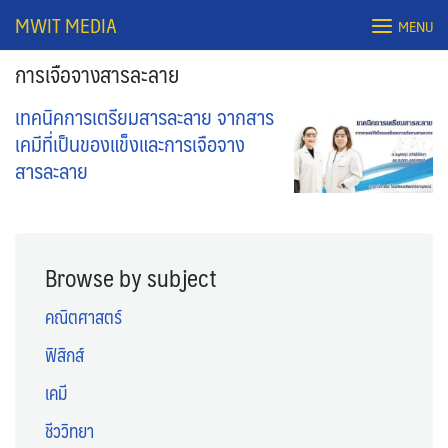
Skip
MWIT MEDIA
MENU
to
content
การเจือจางสารละลาย
เทคนิคการเตรียมสารละลาย จากสาร
เคมีที่เป็นของแข็งและการเจือจาง
สารละลาย
Browse by subject
Search
คณิตศาสตร์
for:
ฟิสิกส์
เคมี
ชีววิทยา