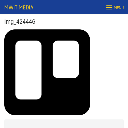
Skip
MWIT MEDIA
MENU
to
content
Img_424446
Search
for: