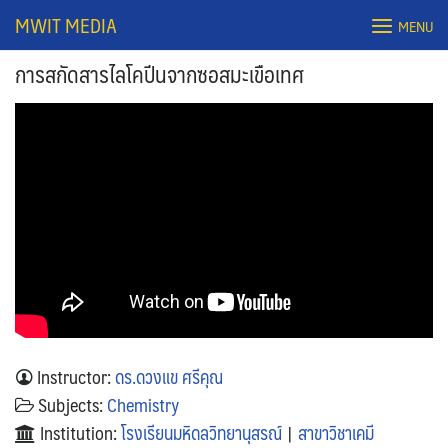
Skip
MWIT MEDIA
MENU
to
content
การสกัดสารไลโคปีนจากซอสมะเขือเทศ
Search
for:
Instructor:
ดร.ดวงแข ศรีคุณ
Subjects:
Chemistry
Institution:
โรงเรียนมหิดลวิทยานุสรณ์
|
สาขาวิชาเคมี