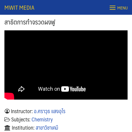
Skip
MWIT MEDIA
MENU
to
content
สาธิตการทำจรวดผงฟู
Search
for:
Instructor:
อ.ศราวุธ แสงอุไร
Subjects:
Chemistry
Institution:
สาขาวิชาเคมี