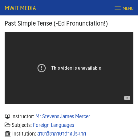
Skip
MWIT MEDIA
MENU
to
content
Past Simple Tense (-Ed Pronunciation!)
Search
for:
Instructor:
Mr.Stevens James Mercer
Subjects:
Foreign Languages
Institution:
สาขาวิชาภาษาต่างประเทศ