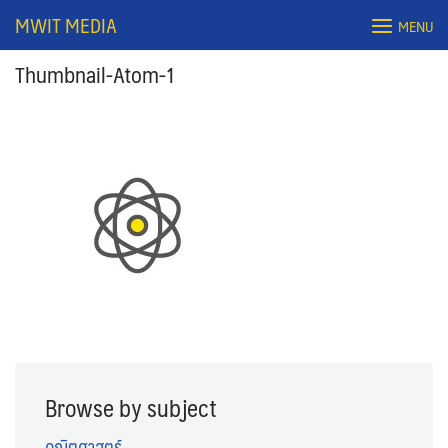
Skip
MWIT MEDIA
MENU
to
content
Thumbnail-Atom-1
Search
for:
Browse by subject
คณิตศาสตร์