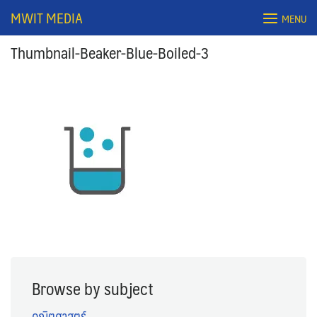
Skip
MWIT MEDIA
MENU
to
content
Thumbnail-Beaker-Blue-Boiled-3
Search
for:
Browse by subject
คณิตศาสตร์