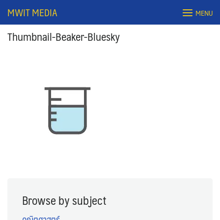
Skip
MWIT MEDIA
MENU
to
content
Thumbnail-Beaker-Bluesky
Search
for:
Browse by subject
คณิตศาสตร์