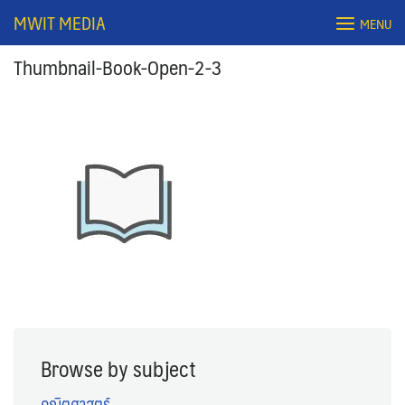
Skip
MWIT MEDIA
MENU
to
content
Thumbnail-Book-Open-2-3
Search
for:
Browse by subject
คณิตศาสตร์