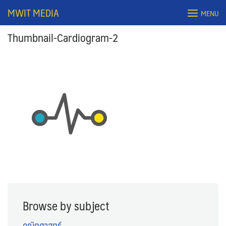
Skip
MWIT MEDIA
MENU
to
content
Thumbnail-Cardiogram-2
Search
for:
Browse by subject
คณิตศาสตร์