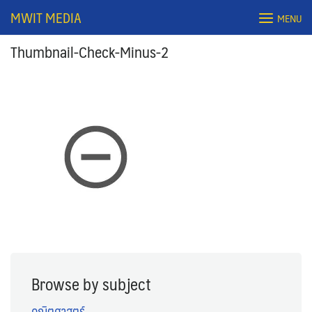
Skip
MWIT MEDIA
MENU
to
content
Thumbnail-Check-Minus-2
Search
for:
Browse by subject
คณิตศาสตร์