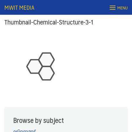
Skip
MWIT MEDIA
MENU
to
content
Thumbnail-Chemical-Structure-3-1
Search
for:
Browse by subject
คณิตศาสตร์