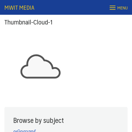
Skip
MWIT MEDIA
MENU
to
content
Thumbnail-Cloud-1
Search
for:
Browse by subject
คณิตศาสตร์