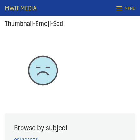
Skip
MWIT MEDIA
MENU
to
content
Thumbnail-Emoji-Sad
Search
for:
Browse by subject
คณิตศาสตร์