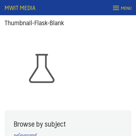
Skip
MWIT MEDIA
MENU
to
content
Thumbnail-Flask-Blank
Search
for:
Browse by subject
คณิตศาสตร์