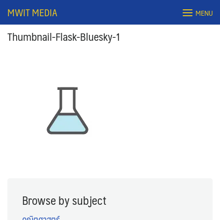
Skip
MWIT MEDIA
MENU
to
content
Thumbnail-Flask-Bluesky-1
Search
for:
Browse by subject
คณิตศาสตร์