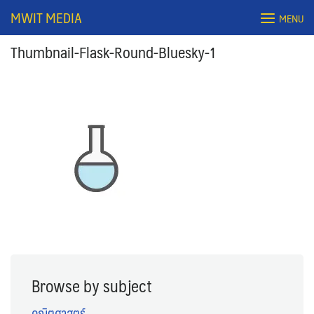
Skip
MWIT MEDIA
MENU
to
content
Thumbnail-Flask-Round-Bluesky-1
Search
for:
Browse by subject
คณิตศาสตร์