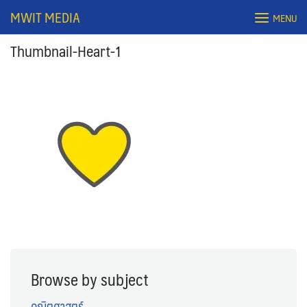
Skip
MWIT MEDIA
MENU
to
content
Thumbnail-Heart-1
Search
for:
Browse by subject
คณิตศาสตร์