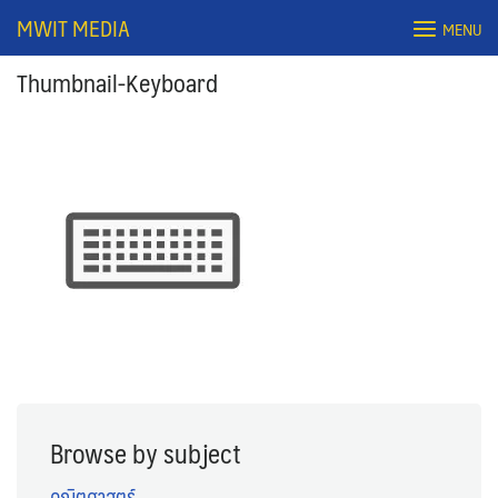
Skip
MWIT MEDIA
MENU
to
content
Thumbnail-Keyboard
Search
for:
Browse by subject
คณิตศาสตร์