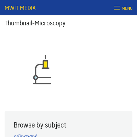
Skip
MWIT MEDIA
MENU
to
content
Thumbnail-Microscopy
Search
for:
Browse by subject
คณิตศาสตร์