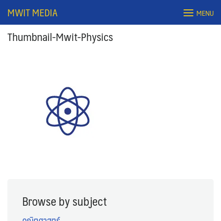
Skip
MWIT MEDIA
MENU
to
content
Thumbnail-Mwit-Physics
Search
for:
Browse by subject
คณิตศาสตร์