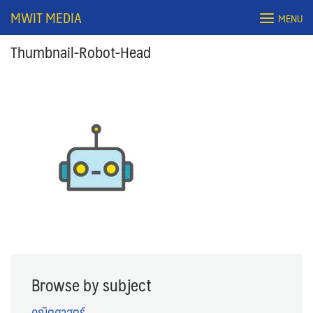
Skip
MWIT MEDIA
MENU
to
content
Thumbnail-Robot-Head
Search
for:
Browse by subject
คณิตศาสตร์