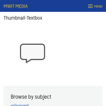
Skip
MWIT MEDIA
MENU
to
content
Thumbnail-Textbox
Search
for:
Browse by subject
คณิตศาสตร์