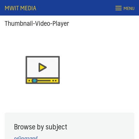
Skip
MWIT MEDIA
MENU
to
content
Thumbnail-Video-Player
Search
for:
Browse by subject
คณิตศาสตร์