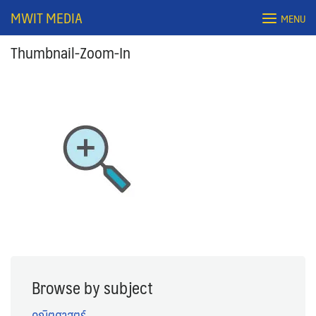
Skip
MWIT MEDIA
MENU
to
content
Thumbnail-Zoom-In
Search
for:
Browse by subject
คณิตศาสตร์