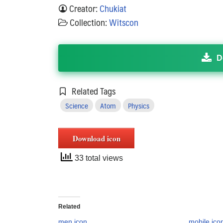
Creator:
Chukiat
Collection:
Witscon
D
Related Tags
Science
Atom
Physics
Download icon
33 total views
Related
men icon
mobile ico