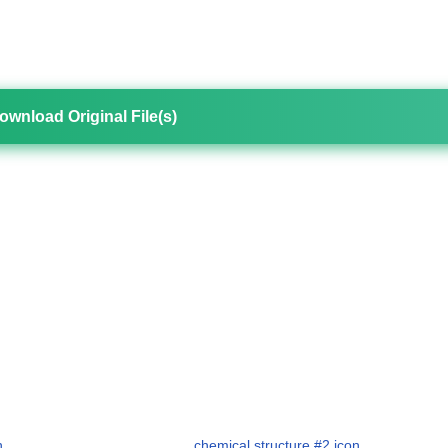
ownload Original File(s)
n
chemical structure #2 icon