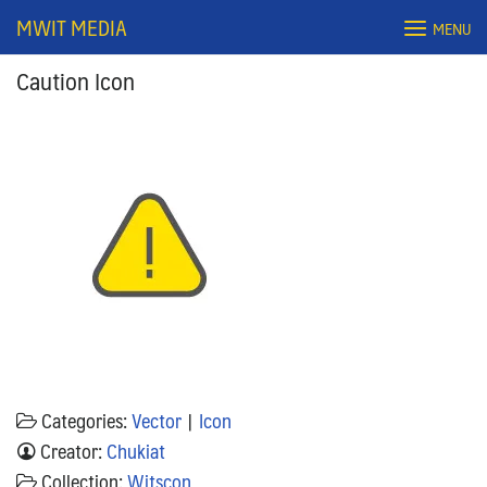
Skip
MWIT MEDIA
MENU
to
content
Caution Icon
Search
for:
Categories:
Vector
|
Icon
Creator:
Chukiat
Collection:
Witscon