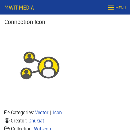
Skip
MWIT MEDIA
MENU
to
content
Connection Icon
Search
for:
Categories:
Vector
|
Icon
Creator:
Chukiat
Collection:
Witscon