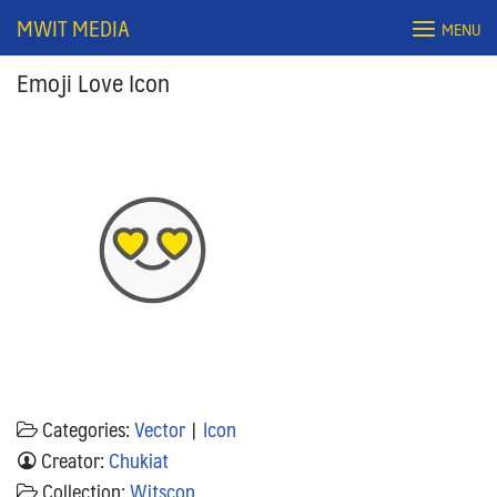
Skip
MWIT MEDIA
MENU
to
content
Emoji Love Icon
Search
for:
Categories:
Vector
|
Icon
Creator:
Chukiat
Collection:
Witscon