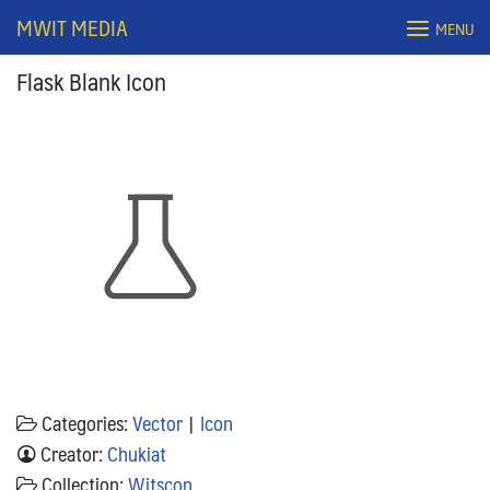
Skip
MWIT MEDIA
MENU
to
content
Flask Blank Icon
Search
for:
Categories:
Vector
|
Icon
Creator:
Chukiat
Collection:
Witscon