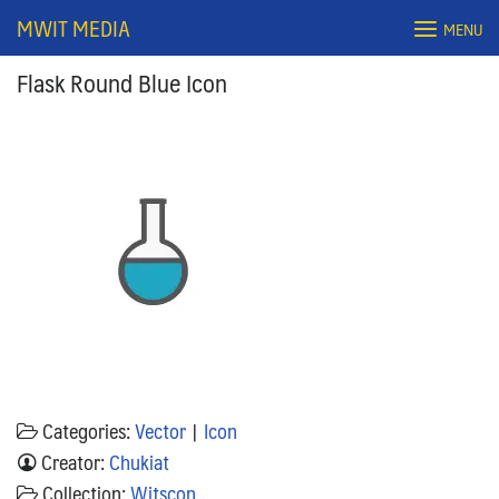
Skip
MWIT MEDIA
MENU
to
content
Flask Round Blue Icon
Search
for:
Categories:
Vector
|
Icon
Creator:
Chukiat
Collection:
Witscon