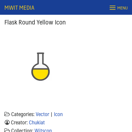
Skip
MWIT MEDIA
MENU
to
content
Flask Round Yellow Icon
Search
for:
Categories:
Vector
|
Icon
Creator:
Chukiat
Collection:
Witscon