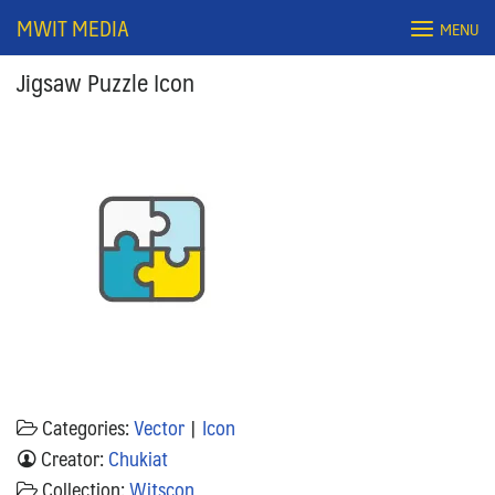
Skip
MWIT MEDIA
MENU
to
content
Jigsaw Puzzle Icon
Search
for:
Categories:
Vector
|
Icon
Creator:
Chukiat
Collection:
Witscon