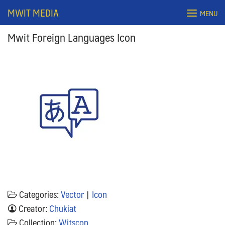
Skip
MWIT MEDIA
MENU
to
content
Mwit Foreign Languages Icon
Search
for:
Categories:
Vector
|
Icon
Creator:
Chukiat
Collection:
Witscon