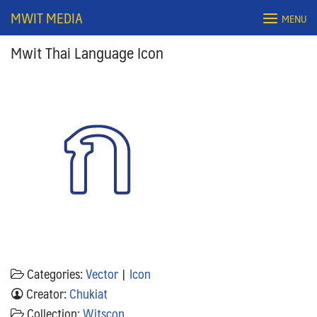
Skip
MWIT MEDIA
MENU
to
content
Mwit Thai Language Icon
Search
for:
Categories:
Vector
|
Icon
Creator:
Chukiat
Collection:
Witscon