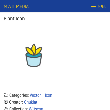
Skip
MWIT MEDIA
MENU
to
content
Plant Icon
Search
for:
Categories:
Vector
|
Icon
Creator:
Chukiat
Collection:
Witscon