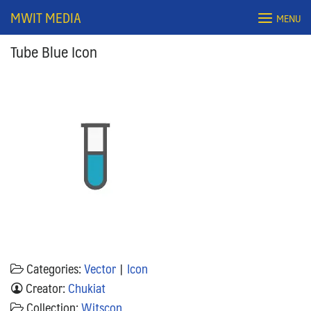
Skip
MWIT MEDIA
MENU
to
content
Tube Blue Icon
Search
for:
Categories:
Vector
|
Icon
Creator:
Chukiat
Collection:
Witscon