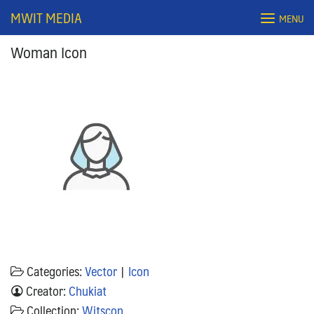
Skip
MWIT MEDIA
MENU
to
content
Woman Icon
Search
for:
Categories:
Vector
|
Icon
Creator:
Chukiat
Collection:
Witscon