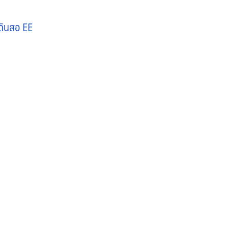
ดินสอ EE